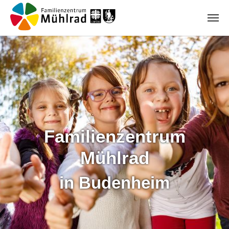
Zum Hauptinhalt springen
Familienzentrum
Mühlrad
in Budenheim